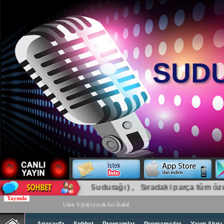
SUDU
Sudurağı Olay (Sudurağı ) , Sıradaki parça tüm özer