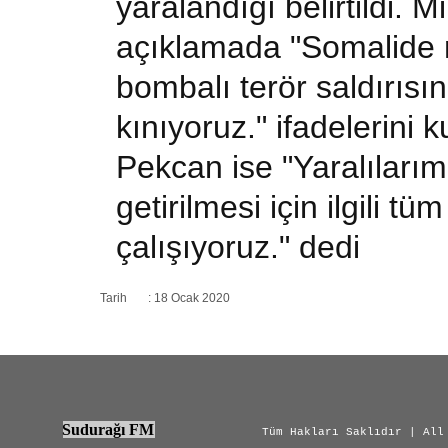
yaralandığı belirtildi. 
açıklamada "Somalide m
bombalı terör saldırısın
kınıyoruz." ifadelerini 
Pekcan ise "Yaralılarım
getirilmesi için ilgili 
çalışıyoruz." dedi
Tarih : 18 Ocak 2020
Sudurağı FM
Tüm Hakları Saklıdır | All