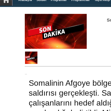
Anasayfa
Sohbet
Programlar
Programcılar
Yayın Akışı
S
...
Somalinin Afgoye bölge
saldırısı gerçekleşti. Sa
çalışanlarını hedef aldı