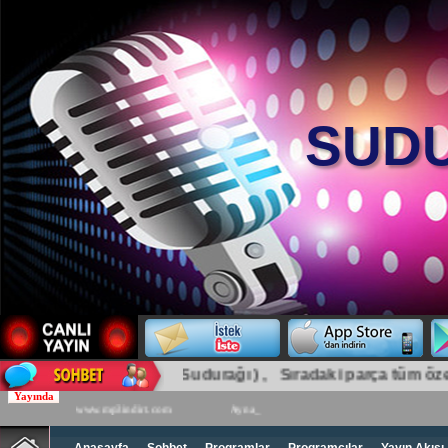
SUDU
Sudurağı Olay (Sudurağı ) , Sıradaki parça tüm özer