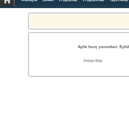
Anasayfa
Sohbet
Programlar
Programcılar
Yayın Akışı
Aylık burç yorumları: Eylü
Detaylı Bilgi